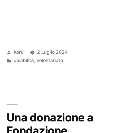
Pubblicato
Koru
2 Luglio 2024
da
Pubblicato
disabilità
,
volontariato
in
Una donazione a
Fondazione