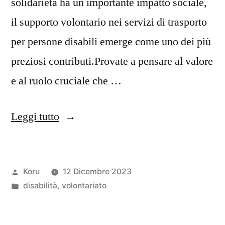
solidarietà ha un importante impatto sociale,
il supporto volontario nei servizi di trasporto
per persone disabili emerge come uno dei più
preziosi contributi.Provate a pensare al valore
e al ruolo cruciale che …
“Volontari
Leggi tutto
cercasi”
Pubblicato
Koru
12 Dicembre 2023
da
Pubblicato
disabilità
,
volontariato
in