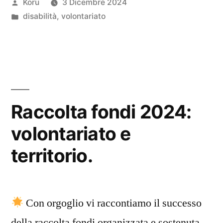
Pubblicato
Koru
3 Dicembre 2024
celebrare:
da
Pubblicato
disabilità
,
volontariato
il
in
successo
del
progetto
“Si_Cura
Raccolta fondi 2024:
Volentieri
volontariato e
Volontari”
territorio.
Con orgoglio vi raccontiamo il successo
della raccolta fondi organizzata e sostenuta