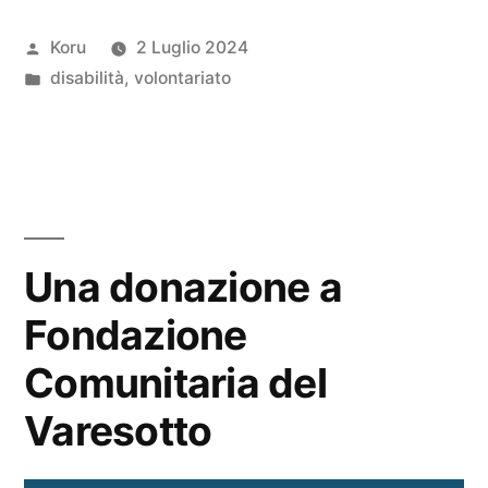
2024:
Pubblicato
Koru
2 Luglio 2024
volontariato
da
Pubblicato
disabilità
,
volontariato
e
in
territorio.”
Una donazione a
Fondazione
Comunitaria del
Varesotto