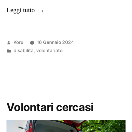
“Una
Leggi tutto
donazione
a
Pubblicato
Koru
16 Gennaio 2024
Fondazione
da
Pubblicato
disabilità
,
volontariato
Comunitaria
in
del
Varesotto”
Volontari cercasi